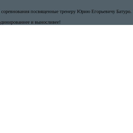
ли соревнования посвященные тренеру Юрию Егорьевичу Батуро
рдинированнее и выносливее!