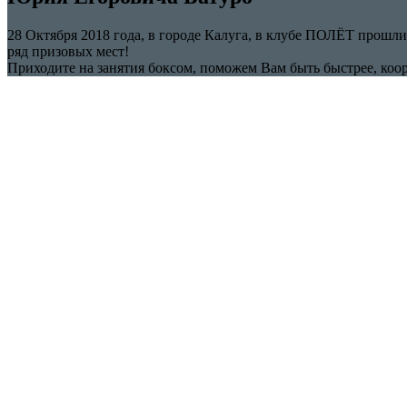
28 Октября 2018 года, в городе Калуга, в клубе ПОЛЁТ прош
ряд призовых мест!
Приходите на занятия боксом, поможем Вам быть быстрее, коо