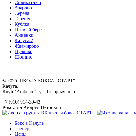
Силикатный
Азарово
Середа
Терепец
Кубяка
Правый берег
Анненки
Калуга-2
Ждамирово
Пучково
Шопино
© 2025 ШКОЛА БОКСА "СТАРТ"
Калуга,
Клуб "Ambition": ул. Товарная, д. 5
+7 (910) 914-39-43
Кокоулин Андрей Петрович
Бокс в Калуге
Тренер
Цены